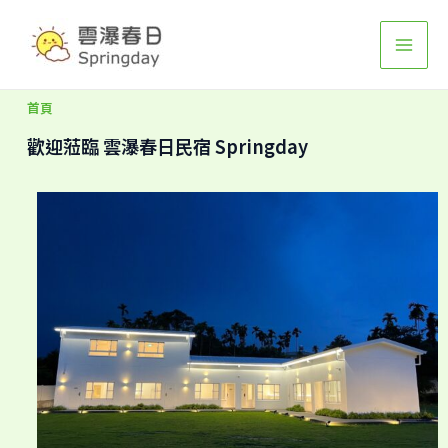
跳
Mai
至
Men
主
要
首頁
內
歡迎蒞臨 雲瀑春日民宿 Springday
容